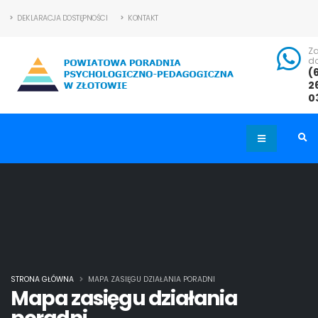
DEKLARACJA DOSTĘPNOŚCI
KONTAKT
Z
d
(
2
0
STRONA GŁÓWNA
MAPA ZASIĘGU DZIAŁANIA PORADNI
Mapa zasięgu działania